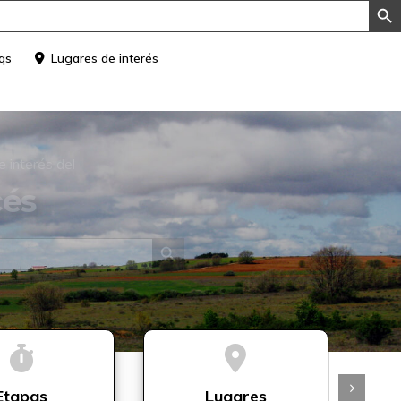
qs
Lugares de interés
e interés del
cés
Botón de búsqueda
Etapas
Lugares