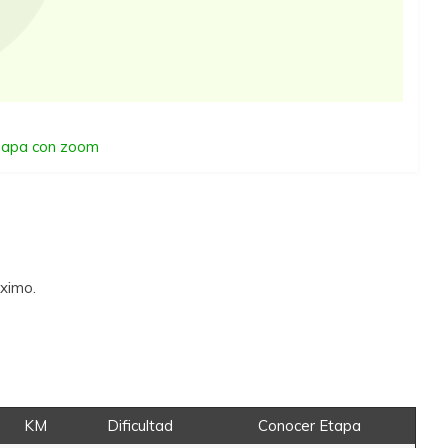
 mapa con zoom
áximo.
KM
Dificultad
Conocer Etapa