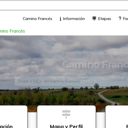
Camino Francés
Información
Etapas
Fa
mino Francés
Toda la información, etapas y lugares d
Camino Fran
Buscar:
ación
Mapa y Perfil