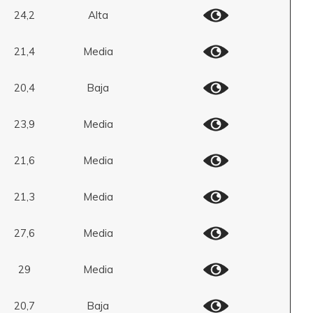
24,2
Alta
21,4
Media
20,4
Baja
23,9
Media
21,6
Media
21,3
Media
27,6
Media
29
Media
20,7
Baja