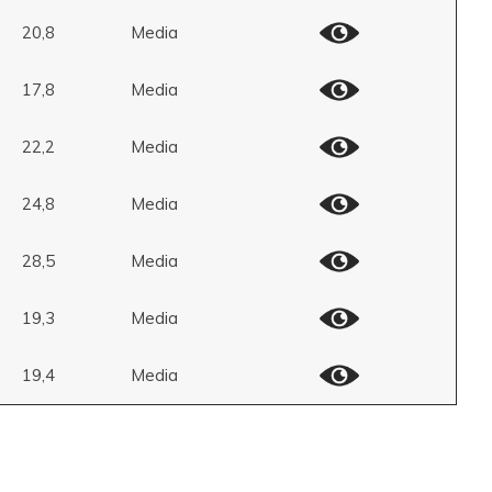
20,8
Media
17,8
Media
22,2
Media
24,8
Media
28,5
Media
19,3
Media
19,4
Media