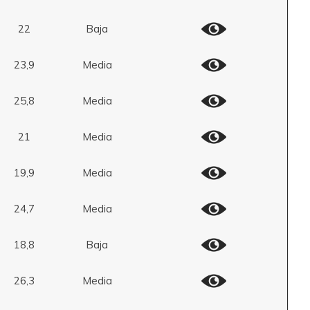
22
Baja
23,9
Media
25,8
Media
21
Media
19,9
Media
24,7
Media
18,8
Baja
26,3
Media