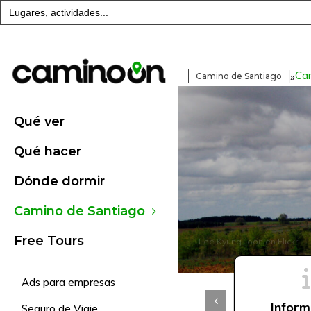
Buscar:
Ca
»
Camino de Santiago
Qué ver
Qué hacer
Dónde dormir
Camino de Santiago
Free Tours
Lee Kyung-joon
en Flickr
Ads para empresas
FAQs
Inform
Seguro de Viaje