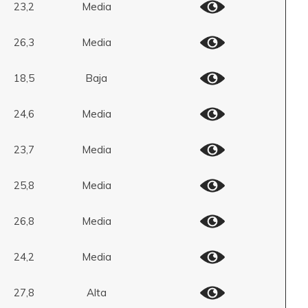
23,2
Media
26,3
Media
18,5
Baja
24,6
Media
23,7
Media
25,8
Media
26,8
Media
24,2
Media
27,8
Alta