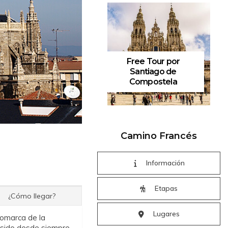
Free Tour por
Santiago de
Compostela
Random username 083794703875938 CC0
en 
Camino Francés
Información
Etapas
¿Cómo llegar?
Lugares
 comarca de la
a sido desde siempre