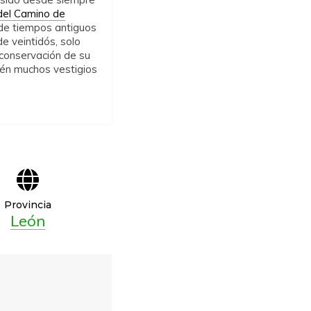
del Camino de
sde tiempos antiguos
e veintidós, solo
 conservación de su
ién muchos vestigios
Provincia
León