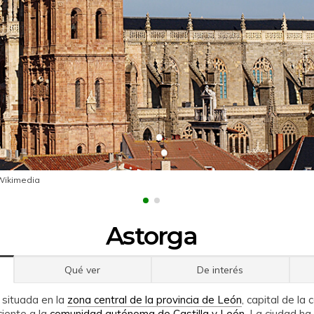
Wikimedia
Astorga
Qué ver
De interés
 situada en la
zona central de la provincia de León
, capital de la
iente a la
comunidad autónoma de Castilla y León
. La ciudad h