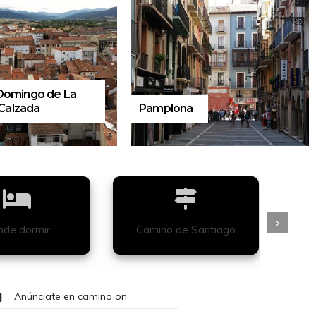
a
Roncesvalles
de dormir
Camino de Santiago
Anúnciate en camino on