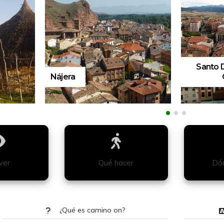
Santo Domingo de La
Calzada
Pamplon
ver
Qué hacer
Dón
¿Qué es camino on?