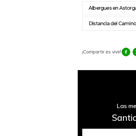
Albergues en Astorg
Distancia del Camin
¡Compartir es vivir!
Las me
Santi
Excursión a las 
desde Santi
Compostela c