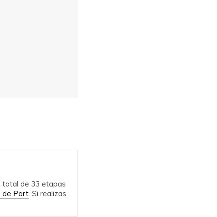
 total de 33 etapas
d de Port
. Si realizas