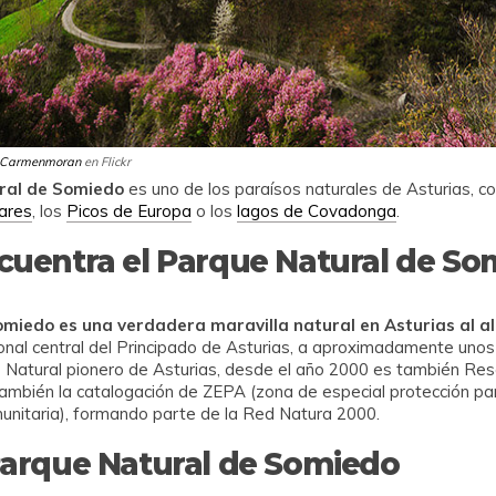
Carmenmoran
en Flickr
ral de Somiedo
es uno de los paraísos naturales de Asturias, c
Cares
, los
Picos de Europa
o los
lagos de Covadonga
.
cuentra el Parque Natural de So
omiedo es una verdadera maravilla natural en Asturias al a
ional central del Principado de Asturias, a aproximadamente uno
Natural pionero de Asturias, desde el año 2000 es también Rese
ambién la catalogación de ZEPA (zona de especial protección par
munitaria), formando parte de la Red Natura 2000.
Parque Natural de Somiedo