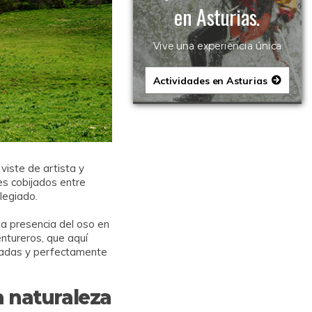
en Asturias.
Vive una experiencia única
Actividades en Asturias
iste de artista y
es cobijados entre
legiado.
 la presencia del oso en
entureros, que aquí
itadas y perfectamente
a naturaleza