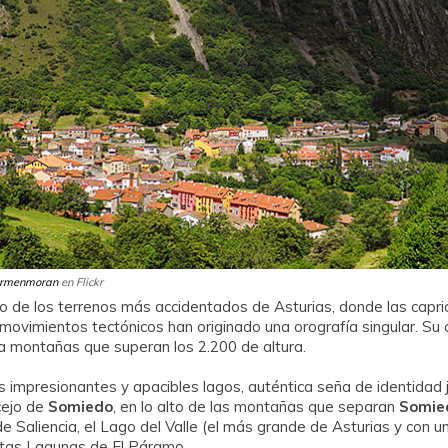
rmenmoran
en Flickr
no de los terrenos más accidentados de Asturias, donde las capr
s movimientos tectónicos han originado una orografía singular. Su
 montañas que superan los 2.200 de altura.
 impresionantes y apacibles lagos, auténtica seña de identidad j
cejo de
Somiedo
, en lo alto de las montañas que separan
Somie
 Saliencia, el Lago del Valle (el más grande de Asturias y con un 
ditas Lagunas de El Páramo.