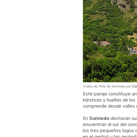
Vistas de Pola de Somiedo por
Ca
Este paraje constituye u
kársticas y huellas de lo
comprende desde valles a
En
Somiedo
destacan sus
encuentran al sur del con
los tres pequeños lagos de
en el centro) y las recón