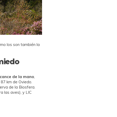
omo los son también la
miedo
lcance de la mano
,
s 87 km de Oviedo.
rva de la Biosfera.
a las aves), y LIC