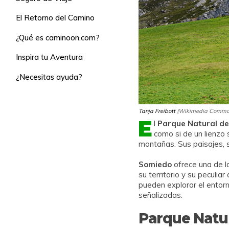
El Retorno del Camino
¿Qué es caminoon.com?
Inspira tu Aventura
¿Necesitas ayuda?
Tanja Freibott
(Wikimedia Commo
E
l
Parque Natural d
como si de un lienzo 
montañas. Sus paisajes, s
Somiedo
ofrece una de 
su territorio y su peculia
pueden explorar el entor
señalizadas.
Parque Natur