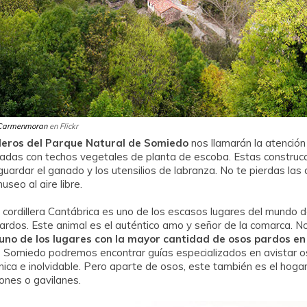
Carmenmoran
en Flickr
deros del Parque Natural de Somiedo
nos llamarán la atención 
zadas con techos vegetales de planta de escoba. Estas construcc
guardar el ganado y los utensilios de labranza. No te pierdas las
seo al aire libre.
a cordillera Cantábrica es uno de los escasos lugares del mundo 
ardos. Este animal es el auténtico amo y señor de la comarca. No
uno de los lugares con la mayor cantidad de osos pardos en
de Somiedo podremos encontrar guías especializados en avistar o
única e inolvidable. Pero aparte de osos, este también es el hogar
cones o gavilanes.