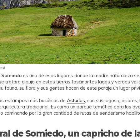
ns)
e Somiedo
es uno de esos lugares donde la madre naturaleza se v
se tratara dibuja en estas tierras fascinantes lagos y verdes vall
u fauna, su flora y sus gentes hacen de este paraje un lugar privi
las estampas más bucólicas de
Asturias
, con sus lagos glaciares,
r arquitectura tradicional. Es como un parque temático para los av
no caminando por la gran cantidad de rutas de senderismo habil
al de Somiedo, un capricho de l