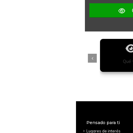
tiago
Free Tours
Qué 
Pensado para ti
Lugares de interés