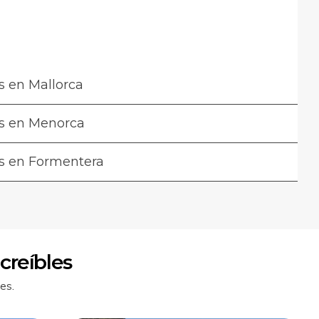
s en Mallorca
s en Menorca
s en Formentera
ncreíbles
es.