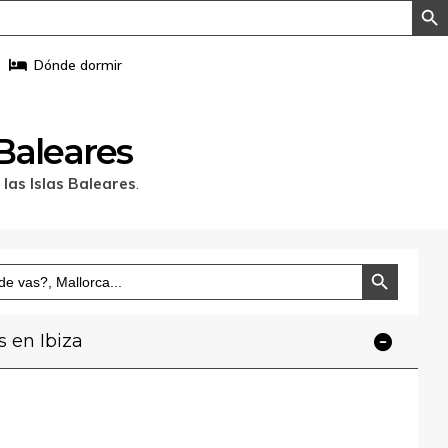
Dónde dormir
 Baleares
 las Islas Baleares
.
Botón de búsqueda
s en Ibiza