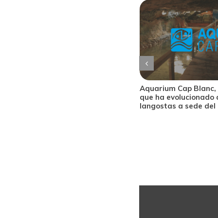
gonda, una maravilla natural
Aquarium Cap Blanc, 
n un entorno de ensueño al norte
que ha evolucionado 
rca
langostas a sede de