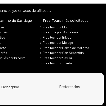
uncios y/o enlaces de afiliados.
Camino de Santiago
Free Tours más solicitados
cés
Free tour por Madrid
ugués
Free Tour por Barcelona
tivo
Free tour por Bilbao
s
Free tour por Málaga
orte
Free tour por Palma de Mallorca
abrés
Free tour por San Sebastián
gués por la costa
Free tour por Sevilla
Free tour por Toledo
Denegado
Preferencias
Aviso Legal
Política de Privacidad
Condiciones de contratación
Política de cookies (UE)