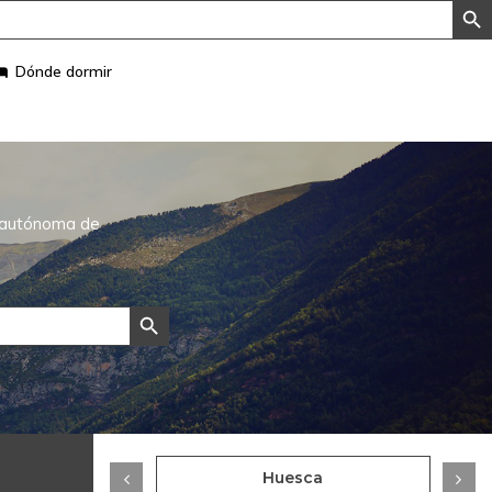
Dónde dormir
d autónoma de
Botón de búsqueda
ragoza
Huesca