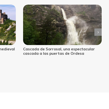
cular
Parrizal de Beceite: descubre la joya
natural del Matarraña en Teruel