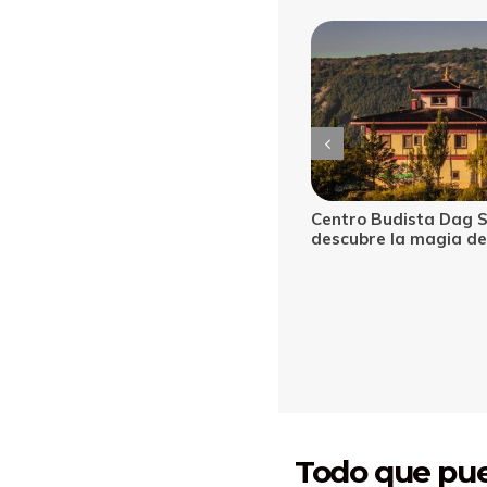
Budista Dag Shang Kagyü,
Castillo de Loarre, u
 la magia del Tíbet en Huesca
de película
Todo que pu