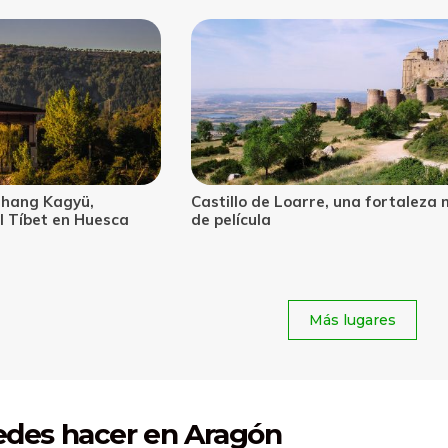
na fortaleza medieval
Cascada de Sorrosal, una especta
cascada a las puertas de Ordesa
Más lugares
edes hacer en Aragón