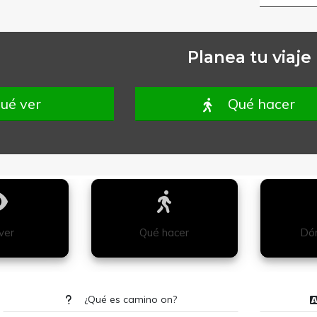
Planea tu viaje
ué ver
Qué hacer
ver
Qué hacer
Dón
¿Qué es camino on?