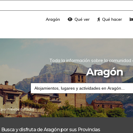
Aragón
Qué ver
Qué hacer
Toda la información sobre la comunida
Aragón
Buscar:
e por
Freebird
(Flickr)
Teruel
Za
Busca y disfruta de Aragón por sus Provincias