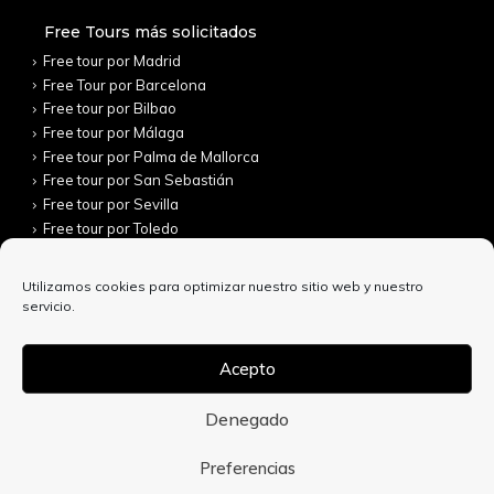
Free Tours más solicitados
Free tour por Madrid
Free Tour por Barcelona
Free tour por Bilbao
Free tour por Málaga
Free tour por Palma de Mallorca
Free tour por San Sebastián
Free tour por Sevilla
Free tour por Toledo
Utilizamos cookies para optimizar nuestro sitio web y nuestro
servicio.
Acepto
Denegado
© Copyright 2022. Todos los derechos reservados.
Preferencias
Aviso Legal
Política de Privacidad