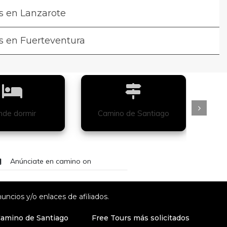
s en Lanzarote
s en Fuerteventura
de dormir
Camino de Santiago
Anúnciate en camino on
uncios y/o enlaces de afiliados.
Camino de Santiago
Free Tours más solicitados