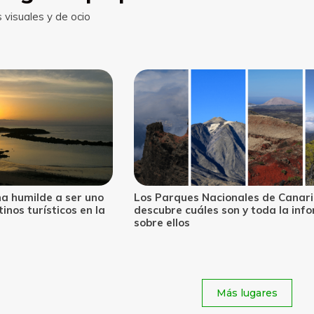
visuales y de ocio
es de Canarias:
Playa de Cofete, la aventura para
 toda la información
un arenal interminable y un paraje
único
Más lugares