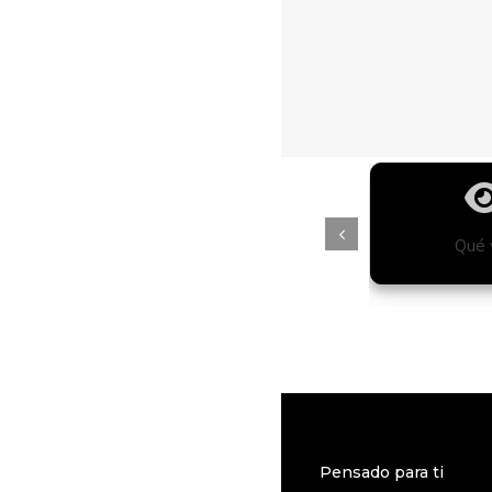
tiago
Free Tours
Qué 
Pensado para ti