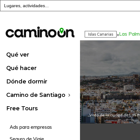
Buscar:
Las Palm
»
Islas Canarias
Qué ver
Qué hacer
Dónde dormir
Camino de Santiago
Free Tours
Vista de la ciudad de Las 
Ads para empresas
Seguro de Viaje