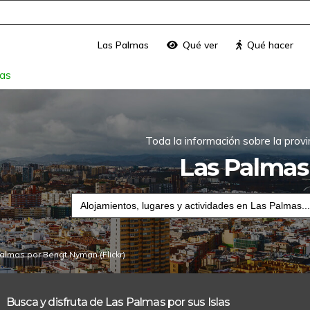
Las Palmas
Qué ver
Qué hacer
as
Toda la información sobre la provi
Las Palmas
Buscar:
Palmas por
Bengt Nyman
(Flickr)
Fuerteventura
Lan
Busca y disfruta de Las Palmas por sus Islas