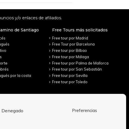
uncios y/o enlaces de afiliados.
Camino de Santiago
Free Tours más solicitados
cés
Free tour por Madrid
ugués
Free Tour por Barcelona
tivo
Free tour por Bilbao
s
Free tour por Málaga
orte
Free tour por Palma de Mallorca
abrés
Free tour por San Sebastián
gués por la costa
Free tour por Sevilla
Free tour por Toledo
Denegado
Preferencias
Aviso Legal
Política de Privacidad
Condiciones de contratación
Política de cookies (UE)