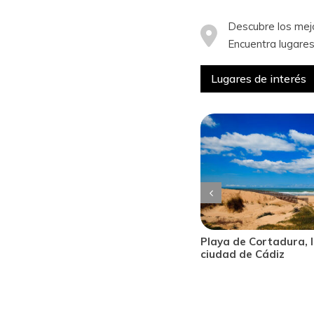
Descubre los mej
Encuentra lugares
Lugares de interés
 Cortadura, la mejor playa de la
Castillo de San Sebas
e Cádiz
pedazo de la historia