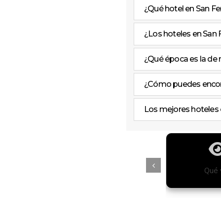
¿Qué hotel en San Fe
¿Los hoteles en San F
¿Qué época es la de
¿Cómo puedes encont
Los mejores hoteles 
tiago
Free Tours
Qué 