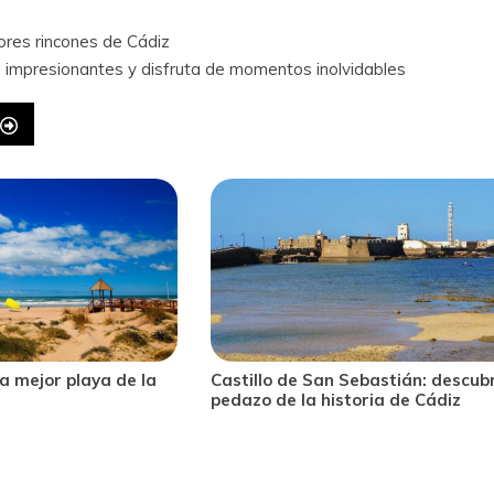
ores rincones de Cádiz
 impresionantes y disfruta de momentos inolvidables
tián: descubre un
Faro de Trafalgar, un impresiona
 de Cádiz
balcón en la costa gaditana