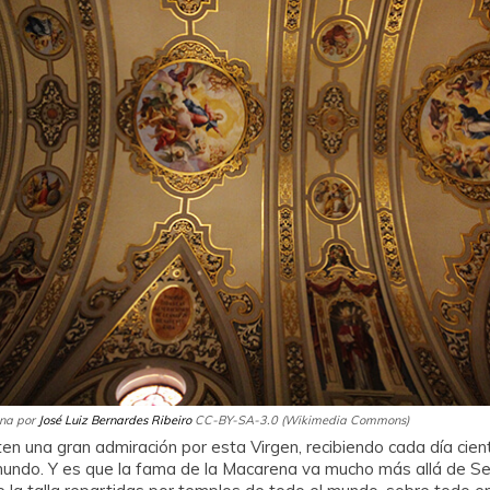
ena por
José Luiz Bernardes Ribeiro
CC-BY-SA-3.0 (Wikimedia Commons)
ten una gran admiración por esta Virgen, recibiendo cada día cien
undo. Y es que la fama de la Macarena va mucho más allá de Sev