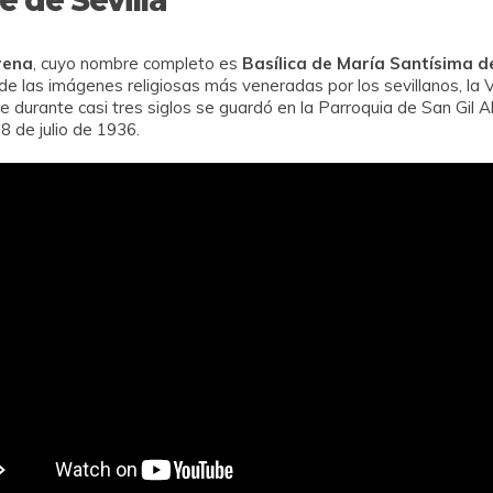
rena
, cuyo nombre completo es
Basílica de María Santísima d
 de las imágenes religiosas más veneradas por los sevillanos, la 
 durante casi tres siglos se guardó en la Parroquia de San Gil A
18 de julio de 1936.