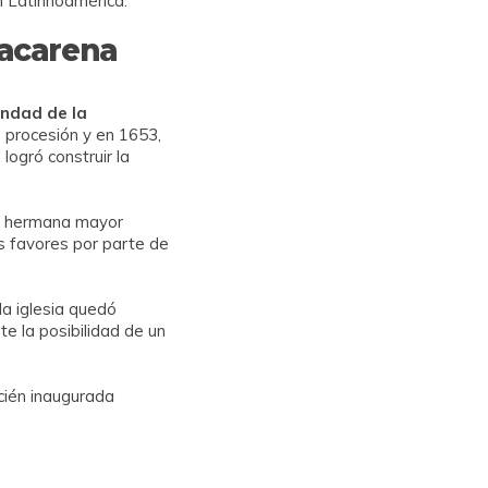
n Latinnoamérica.
Macarena
andad de la
 procesión y en 1653,
logró construir la
mo hermana mayor
s favores por parte de
la iglesia quedó
e la posibilidad de un
ecién inaugurada