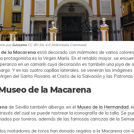
rena por
Suicasmo
CC-BY-SA-4.0 (Wikimedia Commons)
ca de la Macarena
está decorado con mármoles de varios colores 
 protagonista es la Virgen María. En el retablo mayor, se encuent
speranza en un camarín cuya decoración es también una joya de o
go. Y en las cuatro capillas laterales, se veneran las imágene
 Virgen del Santo Rosario, el Cristo de la Salvación y las Patron
l Museo de la Macarena
rena
de Sevilla también alberga, en el
Museo de la Hermandad
, 
través del cual se puede rastrear la iconografía de la talla. Se 
onados por toreros, además de las famosas carrozas de la Sema
, los matadores de toros han donado regalos a la Macarena con 