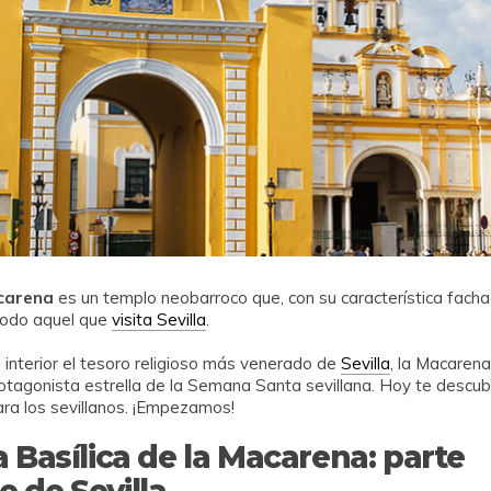
acarena
es un templo neobarroco que, con su característica fachad
 todo aquel que
visita Sevilla
.
u interior el tesoro religioso más venerado de
Sevilla
, la Macaren
protagonista estrella de la Semana Santa sevillana. Hoy te descub
ara los sevillanos. ¡Empezamos!
a Basílica de la Macarena: parte
e de Sevilla