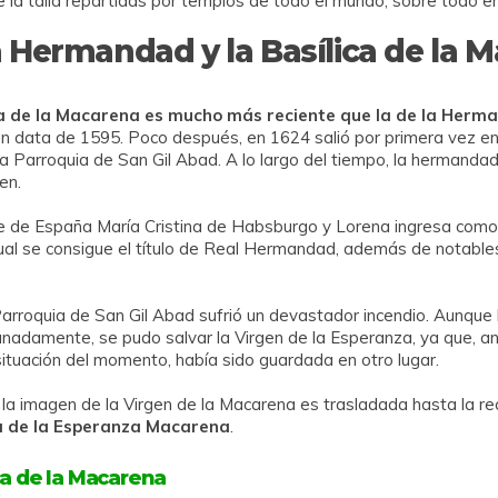
 la talla repartidas por templos de todo el mundo, sobre todo e
la Hermandad y la Basílica de la 
ica de la Macarena es mucho más reciente que la de la Herm
ón data de 1595. Poco después, en 1624 salió por primera vez en
la Parroquia de San Gil Abad. A lo largo del tiempo, la hermandad 
gen.
e de España María Cristina de Habsburgo y Lorena ingresa co
cual se consigue el título de Real Hermandad, además de notable
 Parroquia de San Gil Abad sufrió un devastador incendio. Aunque 
unadamente, se pudo salvar la Virgen de la Esperanza, ya que, ant
 situación del momento, había sido guardada en otro lugar.
, la imagen de la Virgen de la Macarena es trasladada hasta la r
a de la Esperanza Macarena
.
ica de la Macarena