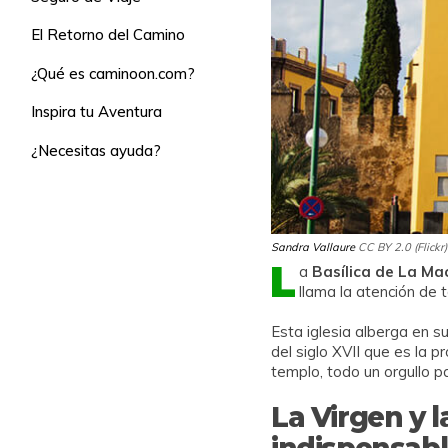
El Retorno del Camino
¿Qué es caminoon.com?
Inspira tu Aventura
¿Necesitas ayuda?
Sandra Vallaure
CC BY 2.0 (Flickr)
L
a
Basílica de La M
llama la atención de
Esta iglesia alberga en s
del siglo XVII que es la 
templo, todo un orgullo p
La Virgen y l
indispensabl