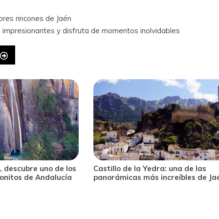
ores rincones de Jaén
 impresionantes y disfruta de momentos inolvidables
una de las
Castillo de Locubín, un bonito pueb
eíbles de Jaén
jienense lleno de historia