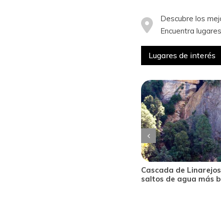
Descubre los mej
Encuentra lugares
Lugares de interés
de Linarejos, descubre uno de los
Castillo de la Yedra: 
e agua más bonitos de Andalucía
panorámicas más incr