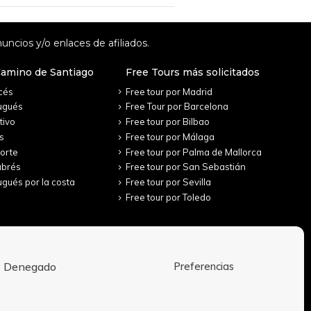
uncios y/o enlaces de afiliados.
Camino de Santiago
Free Tours más solicitados
cés
Free tour por Madrid
ugués
Free Tour por Barcelona
tivo
Free tour por Bilbao
s
Free tour por Málaga
orte
Free tour por Palma de Mallorca
abrés
Free tour por San Sebastián
gués por la costa
Free tour por Sevilla
Free tour por Toledo
Denegado
Preferencias
Aviso Legal
Política de Privacidad
Condiciones de contratación
Política de cookies (UE)