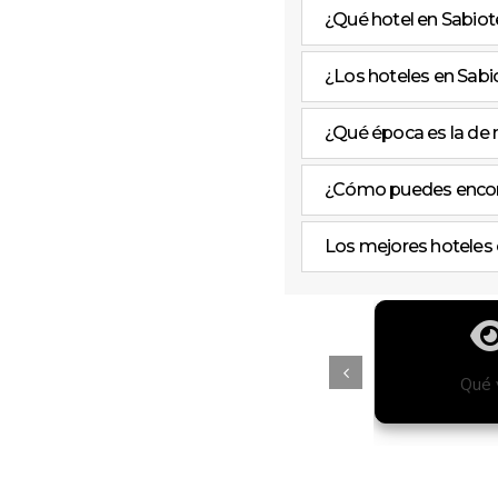
¿Qué hotel en Sabiot
¿Los hoteles en Sabio
¿Qué época es la de
¿Cómo puedes encontr
Los mejores hoteles 
tiago
Free Tours
Qué 