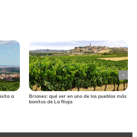
eblos más
Cervera del Río Alhama, descubriendo La
Rioja más singular