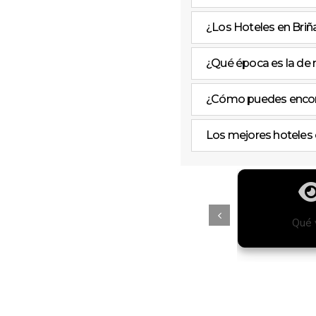
¿Los Hoteles en Briña
¿Qué época es la de 
¿Cómo puedes encontr
Los mejores hoteles 
tiago
Free Tours
Qué 