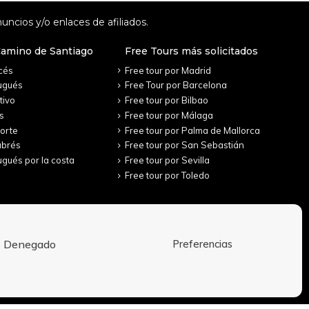
uncios y/o enlaces de afiliados.
Camino de Santiago
Free Tours más solicitados
cés
Free tour por Madrid
ugués
Free Tour por Barcelona
tivo
Free tour por Bilbao
s
Free tour por Málaga
orte
Free tour por Palma de Mallorca
abrés
Free tour por San Sebastián
gués por la costa
Free tour por Sevilla
Free tour por Toledo
Denegado
Preferencias
Aviso Legal
Política de Privacidad
Condiciones de contratación
Política de cookies (UE)