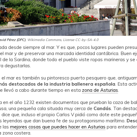
vid Pérez (DPC)
, Wikimedia Commons, License CC-by-SA-4.0
ada desde siempre al mar. Y es que, pocos lugares pueden pres
 el mar y de preservar una marcada identidad cantábrica. Buen e
l de la Sardina, donde todo el pueblo viste ropas marineras y se
ra degustarlas.
n el mar es también su pintoresco puerto pesquero que, antiguam
más destacados de la industria ballenera española
. Esta act
se llevó a cabo durante tiempo en esta
zona de Asturias
.
ya en el año 1232 existen documentos que prueban la caza de bal
usa, una pequeña cala situada muy cerca de
Candás
. Tan destac
e dice que, incluso el propio Carlos V pidió como dote este peque
s leyendas que dan buena fe de su protagonismo marítimo.
Desc
e las
mejores cosas que puedes hacer en Asturias
para entender
a zona costera.