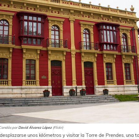
n Candás por
David Álvarez López
(Flickr)
esplazarse unos kilómetros y visitar la Torre de Prendes, una t