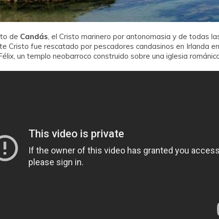
isto de
Candás
, el Cristo marinero por antonomasia y de todas la
e Cristo fue rescatado por pescadores candasinos en Irlanda en e
Félix, un templo neobarroco construido sobre una iglesia románica 