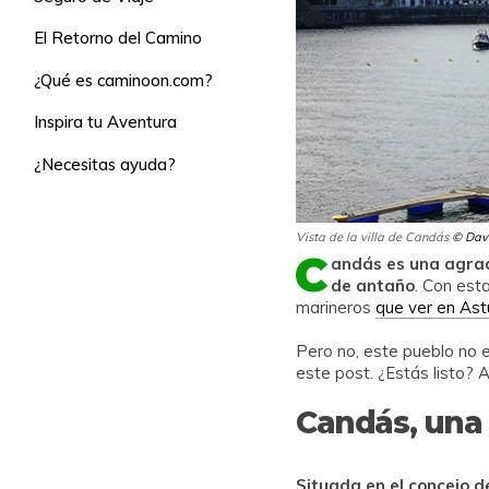
El Retorno del Camino
¿Qué es caminoon.com?
Inspira tu Aventura
¿Necesitas ayuda?
Vista de la villa de Candás
© Davi
C
andás es una agrad
de antaño
. Con est
marineros
que ver en Ast
Pero no, este pueblo no 
este post. ¿Estás listo? 
Candás, una 
Situada en el concejo d