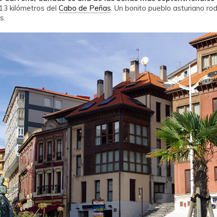
13 kilómetros del
Cabo de Peñas
. Un bonito pueblo asturiano r
s.